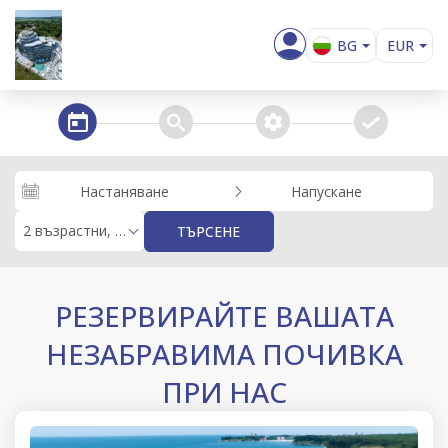
BG
EUR
EN
USD
GBP
steps_calendar
search
extra_services
confirm
RUB
RON
Настаняване
Напускане
KZT
2 възрастни, 0 деца
ТЪРСЕНЕ
РЕЗЕРВИРАЙТЕ ВАШАТА
НЕЗАБРАВИМА ПОЧИВКА
ПРИ НАС