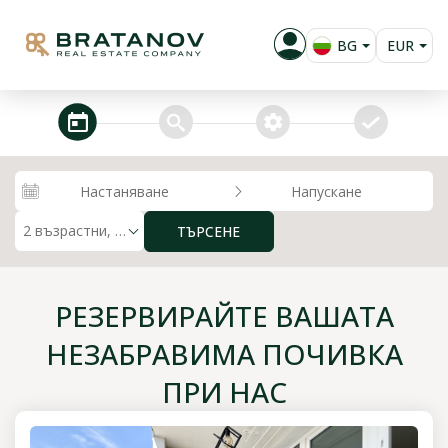
BG
EUR
EN
USD
RU
GBP
steps_calendar
search
extra_services
confirm
PL
RUB
RON
Настаняване
Напускане
KZT
2 възрастни, 0 деца
ТЪРСЕНЕ
РЕЗЕРВИРАЙТЕ ВАШАТА
НЕЗАБРАВИМА ПОЧИВКА
ПРИ НАС