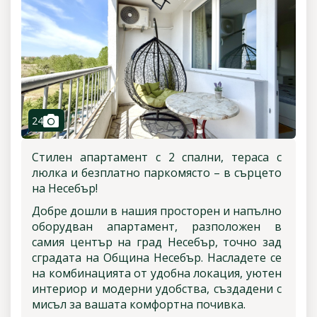
camera
24
Стилен апартамент с 2 спални, тераса с
люлка и безплатно паркомясто – в сърцето
на Несебър!
Добре дошли в нашия просторен и напълно
оборудван апартамент, разположен в
самия център на град Несебър, точно зад
сградата на Община Несебър. Насладете се
на комбинацията от удобна локация, уютен
интериор и модерни удобства, създадени с
мисъл за вашата комфортна почивка.