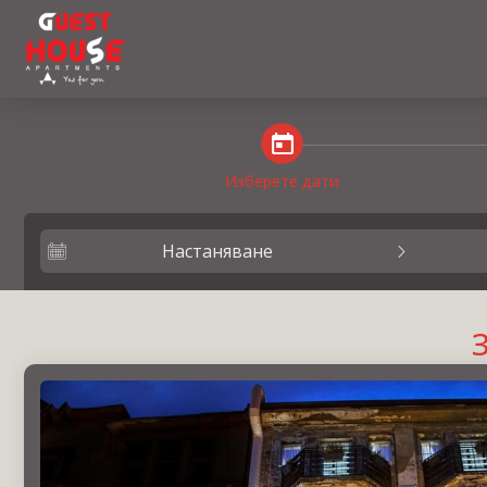
steps_calendar
Изберете дати
Настаняване