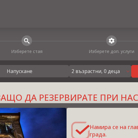
search
extra_services
Изберете стая
Изберете доп. услуги
2 възрастни, 0 деца
Напускане
ЗАЩО ДА РЕЗЕРВИРАТЕ ПРИ НАС
Намира се на гла
града.