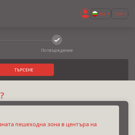
BG
EUR
EN
confirm
Потвърждение
ТЪРСЕНЕ
?
вната пешеходна зона в центъра на