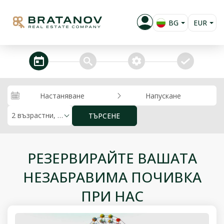
BG
EUR
EN
USD
RU
GBP
steps_calendar
search
extra_services
confirm
PL
RUB
RON
Настаняване
Напускане
KZT
2 възрастни, 0 деца
ТЪРСЕНЕ
MKD
ALL
РЕЗЕРВИРАЙТЕ ВАШАТА
НЕЗАБРАВИМА ПОЧИВКА
ПРИ НАС