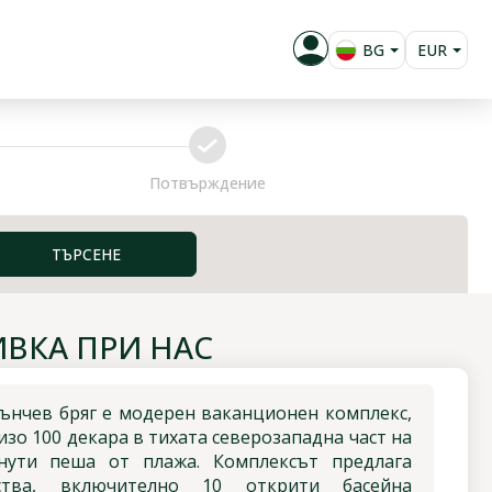
BG
EUR
EN
USD
RU
GBP
confirm
PL
RUB
Потвърждение
RON
KZT
ТЪРСЕНЕ
ВКА ПРИ НАС
Слънчев бряг е модерен ваканционен комплекс,
зо 100 декара в тихата северозападна част на
нути пеша от плажа. Комплексът предлага
ства, включително 10 открити басейна