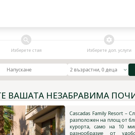
search
extra_services
Изберете стая
Изберете доп. услуги
2 възрастни, 0 деца
Напускане
ТЕ ВАШАТА НЕЗАБРАВИМА ПОЧИ
Cascadas Family Resort – 
разположен на площ от бли
курорта, само на 10 ми
разнообразие от удоб