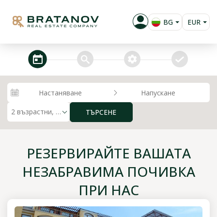
BG
EUR
EN
USD
RU
GBP
steps_calendar
search
extra_services
confirm
PL
RUB
RON
Настаняване
Напускане
KZT
2 възрастни, 0 деца
ТЪРСЕНЕ
MKD
ALL
РЕЗЕРВИРАЙТЕ ВАШАТА
НЕЗАБРАВИМА ПОЧИВКА
ПРИ НАС