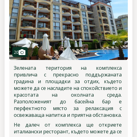
camera
20
Зелената територия на комплекса
привлича с прекрасно поддържаната
градина и площадки за отдих, където
можете да се насладите на спокойствието и
красотата на околната среда.
Разположеният до басейна бар е
перфектното място за релаксация с
освежаваща напитка и приятна обстановка.
Не далеч от комплекса ще откриете
италиански ресторант, където можете да се