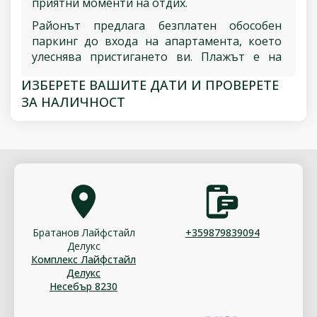
приятни моменти на отдих.
Районът предлага безплатен обособен
паркинг до входа на апартамента, което
улеснява пристигането ви. Плажът е на
само 150 метра разстояние и тенис корт на
ИЗБЕРЕТЕ ВАШИТЕ ДАТИ И ПРОВЕРЕТЕ
100 метра. Въпреки, че басейнът не работи
ЗА НАЛИЧНОСТ
в момента, комплексът предлага страхотна
детска площадка и батут, които са идеални
за най-малките гости.
Насладете се на вашата почивка в този
удобен апартамент, който предлага
близост до плажа, спортни активности и
детски забавления.
Братанов Лайфстайл
+359879839094
Делукс
Комплекс Лайфстайл
Делукс
Несебър 8230