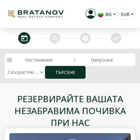
BG
EUR
EN
USD
RU
GBP
steps_calendar
search
extra_services
confirm
PL
RUB
RON
Настаняване
Напускане
KZT
2 възрастни, 0 деца
ТЪРСЕНЕ
РЕЗЕРВИРАЙТЕ ВАШАТА
НЕЗАБРАВИМА ПОЧИВКА
ПРИ НАС