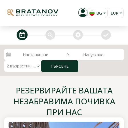
BG
EUR
EN
USD
RU
GBP
steps_calendar
search
extra_services
confirm
PL
RUB
RON
Настаняване
Напускане
KZT
2 възрастни, 0 деца
ТЪРСЕНЕ
MKD
ALL
РЕЗЕРВИРАЙТЕ ВАШАТА
НЕЗАБРАВИМА ПОЧИВКА
ПРИ НАС