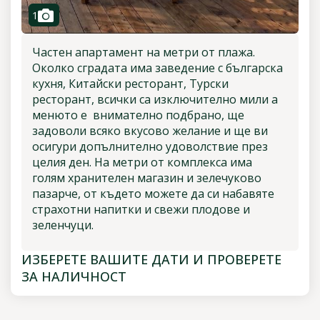
camera
1
Частен апартамент на метри от плажа.
Околко сградата има заведение с българска
кухня, Китайски ресторант, Турски
ресторант, всички са изключително мили а
менюто е внимателно подбрано, ще
задоволи всяко вкусово желание и ще ви
осигури допълнително удоволствие през
целия ден. На метри от комплекса има
голям хранителен магазин и зелечуково
пазарче, от където можете да си набавяте
страхотни напитки и свежи плодове и
зеленчуци.
ИЗБЕРЕТЕ ВАШИТЕ ДАТИ И ПРОВЕРЕТЕ
ЗА НАЛИЧНОСТ