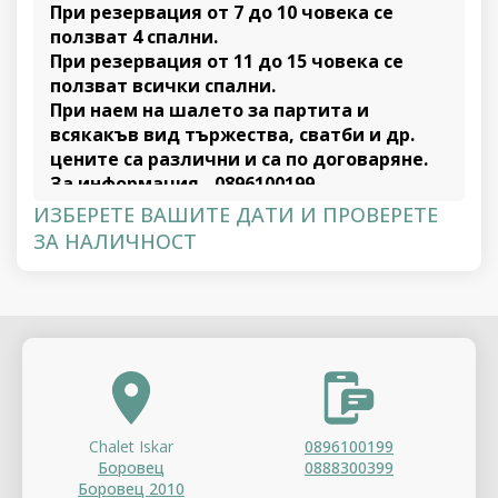
При резервация от 7 до 10 човека се
ползват 4 спални.
При резервация от 11 до 15 човека се
ползват всички спални.
При наем на шалето за партита и
всякакъв вид тържества, сватби и др.
цените са различни и са по договаряне.
За информация - 0896100199
Моля обърнете внимание, че се изисква
ИЗБЕРЕТЕ ВАШИТЕ ДАТИ И ПРОВЕРЕТЕ
депозит за щети в размер на
400 €.
при
ЗА НАЛИЧНОСТ
пристигане. Той се заплаща в брой.
Целият депозит ще ви бъде
възстановен в брой след оглед на
мястото за настаняване, при липса на
щети и без пушене във вилата!
Chalet Iskar
0896100199
Боровец
0888300399
Боровец 2010