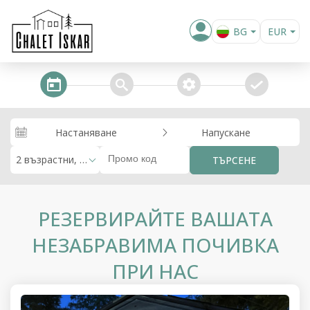
BG
EUR
EN
steps_calendar
search
extra_services
confirm
Настаняване
Напускане
2 възрастни, 0 деца
ТЪРСЕНЕ
РЕЗЕРВИРАЙТЕ ВАШАТА
НЕЗАБРАВИМА ПОЧИВКА
ПРИ НАС