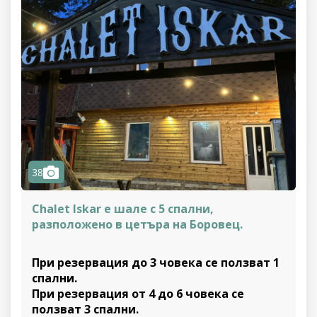
camera
38
Chalet Iskar е шале с 5 спални,
разположено в цетъра на Боровец.
При резервация до 3 човека се ползват 1
спални.
При резервация от 4 до 6 човека се
ползват 3 спални.