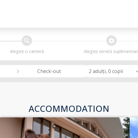
search
extra_services
Alegeți o cameră
Alegeți servicii suplimentar
2 adulți, 0 copii
Check-out
ACCOMMODATION