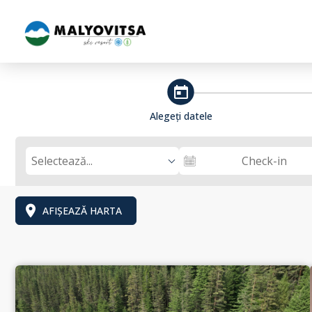
steps_calendar
Alegeți datele
Selectează...
Check-in
AFIȘEAZĂ HARTA