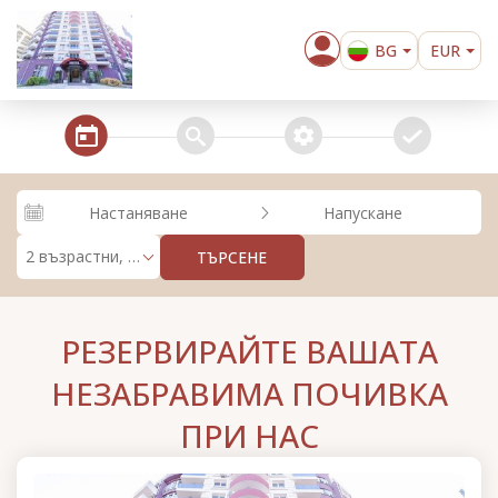
BG
EUR
EN
steps_calendar
search
extra_services
confirm
Настаняване
Напускане
2 възрастни, 0 деца
ТЪРСЕНЕ
РЕЗЕРВИРАЙТЕ ВАШАТА
НЕЗАБРАВИМА ПОЧИВКА
ПРИ НАС