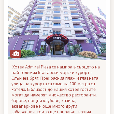
camera
7
Х
отел Admiral Plaza се намира в сърцето на
най-големия български морски курорт -
Слънчев бряг. Прекрасния плаж и главната
улица на курорта са само на 100 метра от
хотела. В близост до нашия хотел гостите
могат да намерят множество ресторанти,
барове, нощни клубове, казина,
аквапаркове и още много други
забавления, които ще направят техния