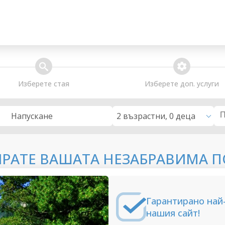
search
extra_services
Изберете стая
Изберете доп. услуги
2 възрастни, 0 деца
Напускане
ИРАТЕ ВАШАТА НЕЗАБРАВИМА П
Гарантирано най
нашия сайт!