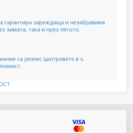
а гарантира зареждаща и незабравима
ез зимата, така и през лятото.
ение са уелнес центровете в х.
лпинист.
ОСТ