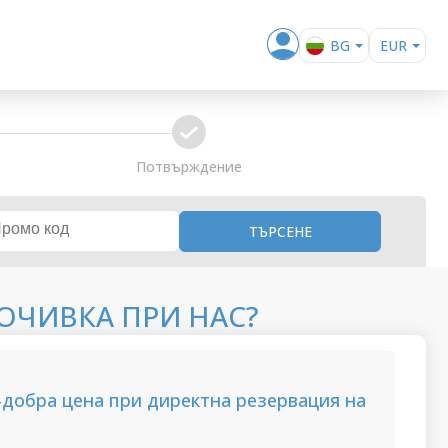
BG
EUR
EN
RON
RO
confirm
Потвърждение
ТЪРСЕНЕ
ОЧИВКА ПРИ НАС?
-добра цена при директна резервация на