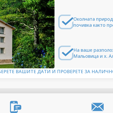
Околната природ
почивка както пр
На ваше разполож
Мальовица и х. А
БЕРЕТЕ ВАШИТЕ ДАТИ И ПРОВЕРЕТЕ ЗА НАЛИЧН