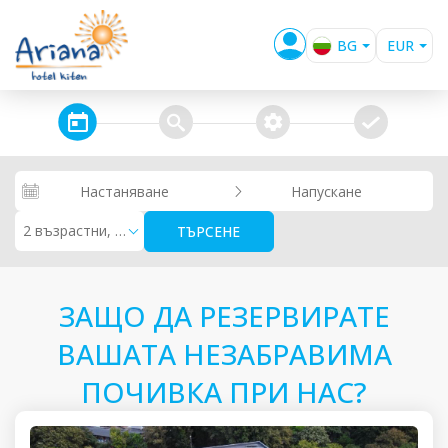
BG
EUR
EN
USD
GBP
steps_calendar
search
extra_services
confirm
RUB
RON
Настаняване
Напускане
KZT
2 възрастни, 0 деца
ТЪРСЕНЕ
ЗАЩО ДА РЕЗЕРВИРАТЕ
ВАШАТА НЕЗАБРАВИМА
ПОЧИВКА ПРИ НАС?