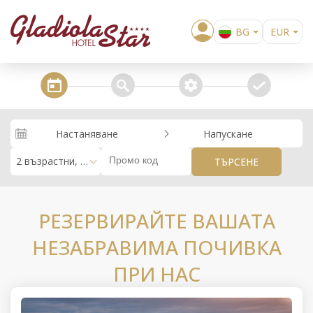
BG
EUR
EN
USD
RO
steps_calendar
search
extra_services
confirm
Настаняване
Напускане
2 възрастни, 0 деца
ТЪРСЕНЕ
РЕЗЕРВИРАЙТЕ ВАШАТА
НЕЗАБРАВИМА ПОЧИВКА
ПРИ НАС