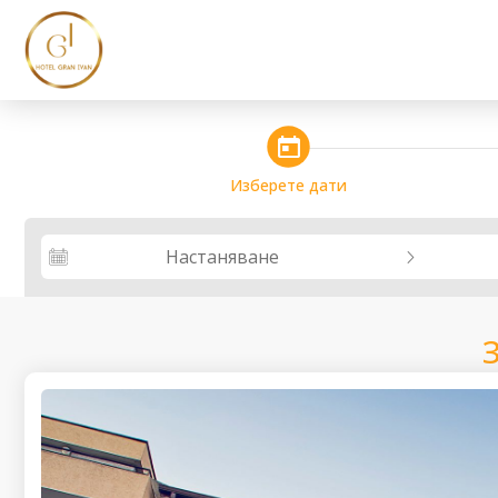
steps_calendar
Изберете дати
Настаняване