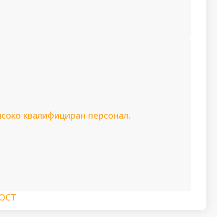
исоко квалифициран персонал.
ОСТ