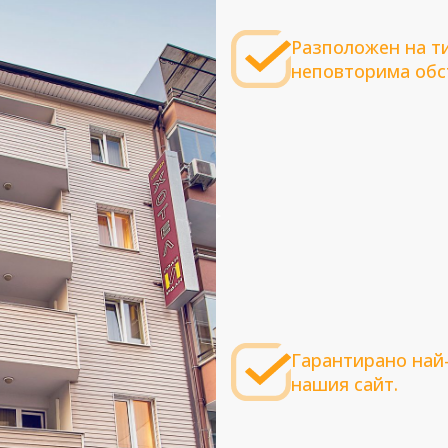
Разположен на ти
неповторима обст
Гарантирано най
нашия сайт.