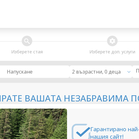
search
extra_services
Изберете стая
Изберете доп. услуги
2 възрастни, 0 деца
Напускане
ИРАТЕ ВАШАТА НЕЗАБРАВИМА П
Гарантирано най
нашия сайт!