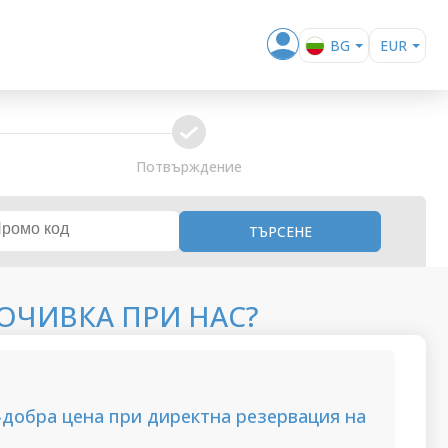
BG
EUR
EN
RON
RO
confirm
Потвърждение
ТЪРСЕНЕ
ОЧИВКА ПРИ НАС?
-добра цена при директна резервация на