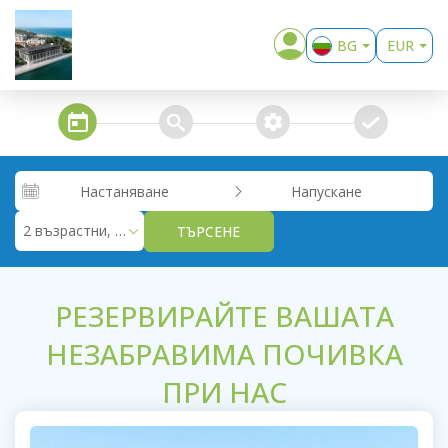
BG
EUR
EN
USD
GBP
steps_calendar
search
extra_services
confirm
RUB
RON
Настаняване
Напускане
KZT
2 възрастни, 0 деца
ТЪРСЕНЕ
РЕЗЕРВИРАЙТЕ ВАШАТА
НЕЗАБРАВИМА ПОЧИВКА
ПРИ НАС