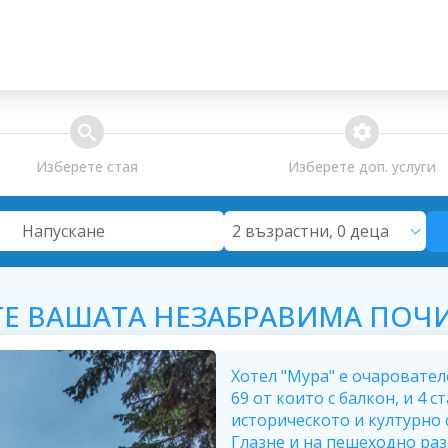
search
extra_services
Изберете стая
Изберете доп. услуги
2 възрастни, 0 деца
Напускане
ТЕ ВАШАТА НЕЗАБРАВИМА ПОЧИ
Хотел "Мура" е очаровател
69 от които с балкон, и 4 
историческото и културно 
Глазне и на пешеходно раз