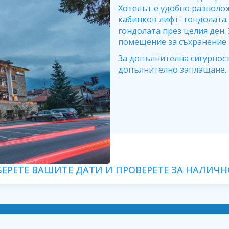
Хотелът е удобно разполо
кабинков лифт- гондолата.
гондолата през целия ден.
помещение за съхранение н
За допълнителна сигурност
допълнително заплащане. Б
БЕРЕТЕ ВАШИТЕ ДАТИ И ПРОВЕРЕТЕ ЗА НАЛИЧН