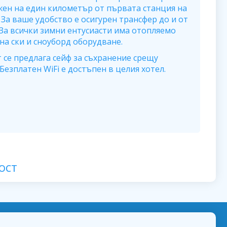
жен на един километър от първата станция на
 За ваше удобство е осигурен трансфер до и от
 За всички зимни ентусиасти има отопляемо
а ски и сноуборд оборудване.
 се предлага сейф за съхранение срещу
езплатен WiFi е достъпен в целия хотел.
ОСТ