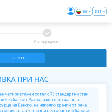
BG
KZT
EN
EUR
USD
confirm
GBP
Потвърждение
RUB
RON
ТЪРСЕНЕ
MKD
ALL
ВКА ПРИ НАС
ен четириетажен хотел с 73 стандартни стаи,
стаи без балкон. Разположен централно в
сърце на Банско, на няколко крачки от река
стояние от автентични ресторанти и барове.