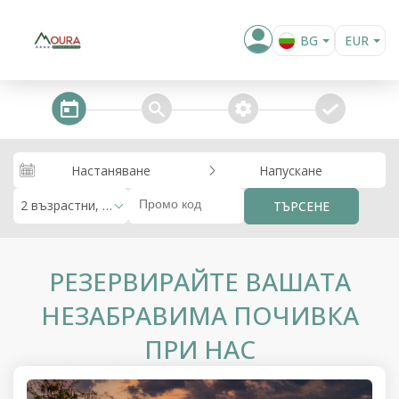
BG
EUR
EN
steps_calendar
search
extra_services
confirm
Настаняване
Напускане
2 възрастни, 0 деца
ТЪРСЕНЕ
РЕЗЕРВИРАЙТЕ ВАШАТА
НЕЗАБРАВИМА ПОЧИВКА
ПРИ НАС