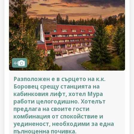
camera
44
Разположен е в сърцето на к.к.
Боровец срещу станцията на
кабинковия лифт, хотел Мура
работи целогодишно. Хотелът
предлага на своите гости
комбинация от спокойствие и
уединеност, необходими за една
пълноценна почивка.