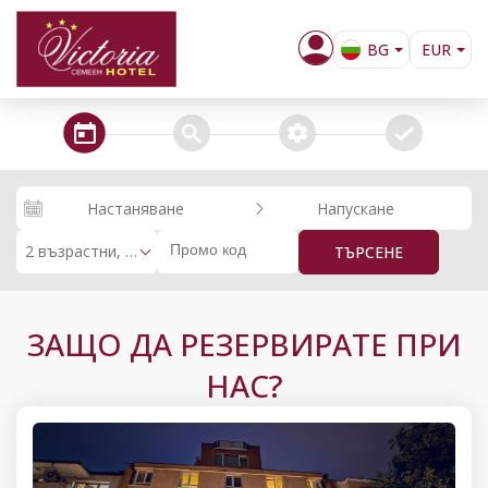
BG
EUR
EN
steps_calendar
search
extra_services
confirm
Настаняване
Напускане
2 възрастни, 0 деца
ТЪРСЕНЕ
ЗАЩО ДА РЕЗЕРВИРАТЕ ПРИ
НАС?