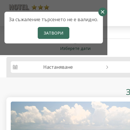
За съжаление търсенето не е валидно.
ЗАТВОРИ
steps_calendar
Изберете дати
Настаняване