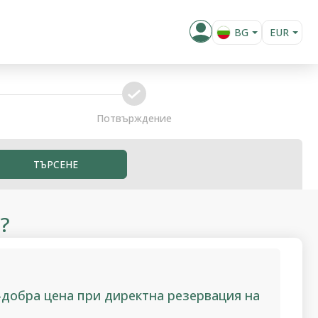
BG
EUR
EN
RON
confirm
Потвърждение
ТЪРСЕНЕ
?
-добра цена при директна резервация на