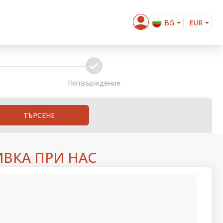
BG
EUR
EN
USD
DE
GBP
confirm
Потвърждение
ТЪРСЕНЕ
ВКА ПРИ НАС