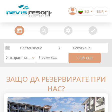
BG
EUR
EN
steps_calendar
search
extra_services
confirm
Настаняване
Напускане
2 възрастни, 0 деца
ТЪРСЕНЕ
ЗАЩО ДА РЕЗЕРВИРАТЕ ПРИ
НАС?