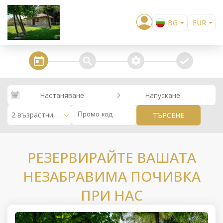
BG
EUR
EN
USD
EL
GBP
steps_calendar
search
extra_services
confirm
DE
RUB
RO
RON
Настаняване
Напускане
RU
2 възрастни, 0 деца
ТЪРСЕНЕ
РЕЗЕРВИРАЙТЕ ВАШАТА
НЕЗАБРАВИМА ПОЧИВКА
ПРИ НАС