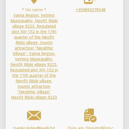
* No name *
+359893378348
Varna Region, Vetrino
Municipality, Neofit Rilski
village 9223, Regulated
plot XIV-152 in the 17th
quarter of the Neofit
Rilski village, tourist
attraction "Neolithic
Village", Varna Region,
Vetrino Municipality,
Neofit Rilski village 9223,
Regulated plot XIV-152 in
the 17th quarter of the
Neofit Rilski village,
tourist attraction
"Neolithic Village"
Neofit Rilski village 9223
tsanko.kolev@ipark.bg
Οροι και Προϋποθέσεις