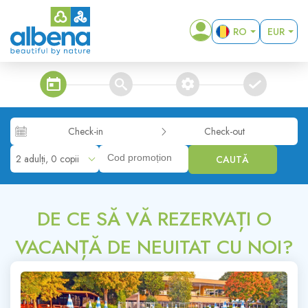
RO
EUR
EN
USD
BG
GBP
steps_calendar
search
extra_services
confirm
DE
RUB
RON
Check-in
Check-out
KZT
2 adulți, 0 copii
CAUTĂ
MKD
ALL
DE CE SĂ VĂ REZERVAȚI O
VACANȚĂ DE NEUITAT CU NOI?