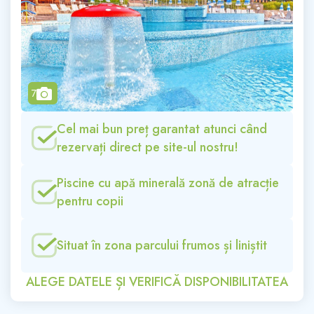
camera
7
Cel mai bun preț garantat atunci când
rezervați direct pe site-ul nostru!
Piscine cu apă minerală zonă de atracție
pentru copii
Situat în zona parcului frumos și liniștit
ALEGE DATELE ȘI VERIFICĂ DISPONIBILITATEA