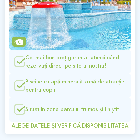
camera
7
Cel mai bun preț garantat atunci când
rezervați direct pe site-ul nostru!
Piscine cu apă minerală zonă de atracție
pentru copii
Situat în zona parcului frumos și liniștit
ALEGE DATELE ȘI VERIFICĂ DISPONIBILITATEA