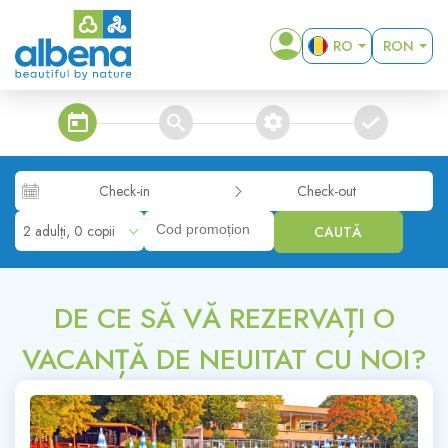
RO
RON
EN
EUR
BG
USD
steps_calendar
search
extra_services
confirm
DE
GBP
RUB
Check-in
Check-out
KZT
2 adulți, 0 copii
CAUTĂ
MKD
ALL
DE CE SĂ VĂ REZERVAȚI O
VACANȚĂ DE NEUITAT CU NOI?