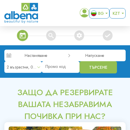
BG
KZT
EN
EUR
DE
USD
steps_calendar
search
extra_services
confirm
RO
GBP
RUB
Настаняване
Напускане
RON
2 възрастни, 0 деца
ТЪРСЕНЕ
MKD
ALL
ЗАЩО ДА РЕЗЕРВИРАТЕ
ВАШАТА НЕЗАБРАВИМА
ПОЧИВКА ПРИ НАС?