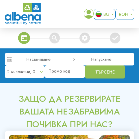
BG
RON
EN
EUR
DE
USD
steps_calendar
search
extra_services
confirm
RO
GBP
RUB
Настаняване
Напускане
KZT
2 възрастни, 0 деца
ТЪРСЕНЕ
MKD
ALL
ЗАЩО ДА РЕЗЕРВИРАТЕ
ВАШАТА НЕЗАБРАВИМА
ПОЧИВКА ПРИ НАС?