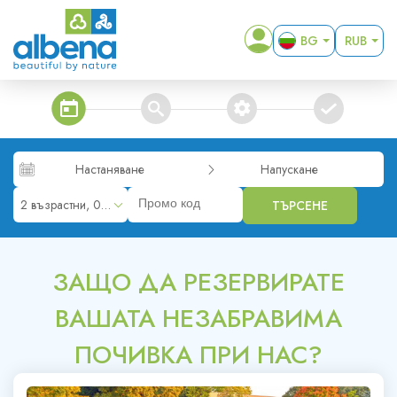
BG
RUB
EN
EUR
DE
USD
steps_calendar
search
extra_services
confirm
RO
GBP
RON
Настаняване
Напускане
KZT
2 възрастни, 0 деца
ТЪРСЕНЕ
MKD
ALL
ЗАЩО ДА РЕЗЕРВИРАТЕ
ВАШАТА НЕЗАБРАВИМА
ПОЧИВКА ПРИ НАС?