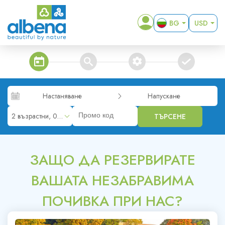
BG
USD
EN
EUR
DE
GBP
steps_calendar
search
extra_services
confirm
RO
RUB
RON
Настаняване
Напускане
KZT
2 възрастни, 0 деца
ТЪРСЕНЕ
MKD
ALL
ЗАЩО ДА РЕЗЕРВИРАТЕ
ВАШАТА НЕЗАБРАВИМА
ПОЧИВКА ПРИ НАС?