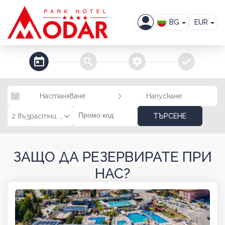
BG
EUR
EN
steps_calendar
search
extra_services
confirm
Настаняване
Напускане
2 възрастни, 0 деца
ТЪРСЕНЕ
ЗАЩО ДА РЕЗЕРВИРАТЕ ПРИ
НАС?