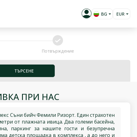
BG
EUR
EN
GBP
RU
RUB
confirm
PL
RON
Потвърждение
KZT
USD
ТЪРСЕНЕ
ВКА ПРИ НАС
лекс Съни бийч Фемили Ризорт. Един страхотен
метри от плажната ивица. Два големи басейна,
ина, паркинг за нашите гости и безупречна
има детска площадка в комплекса , а до него и