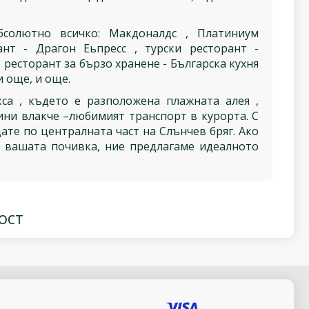
бсолютно всичко: Макдоналдс , Платиниум
ант - Драгон Еьпресс , турски ресторант -
 ресторант за бързо хранене - Българска кухня
и още, и още.
са , където е разположена плажната алея ,
ини влакче –любимият транспорт в курорта. С
ате по централната част на Слънчев бряг. Ако
а вашата почивка, ние предлагаме идеалното
ОСТ