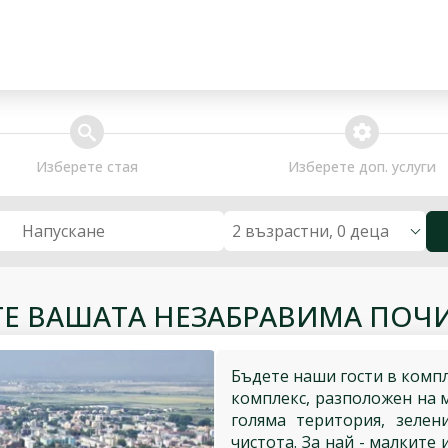
search
extra_services
Изберете стая
Изберете доп. услуги
2 възрастни, 0 деца
Напускане
ТЕ ВАШАТА НЕЗАБРАВИМА ПОЧИ
Бъдете наши гости в комп
комплекс, разположен на 
голяма територия, зелен
чистота. За най - малките 