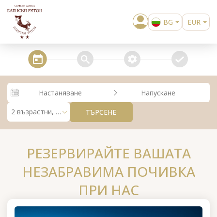
BG
EUR
EN
USD
steps_calendar
search
extra_services
confirm
Настаняване
Напускане
2 възрастни, 0 деца
ТЪРСЕНЕ
РЕЗЕРВИРАЙТЕ ВАШАТА
НЕЗАБРАВИМА ПОЧИВКА
ПРИ НАС