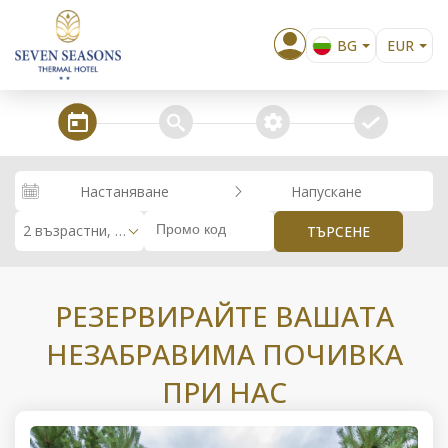
BG
EUR
EN
EL
steps_calendar
search
extra_services
confirm
DE
RO
Настаняване
Напускане
RU
2 възрастни, 0 деца
ТЪРСЕНЕ
РЕЗЕРВИРАЙТЕ ВАШАТА
НЕЗАБРАВИМА ПОЧИВКА
ПРИ НАС