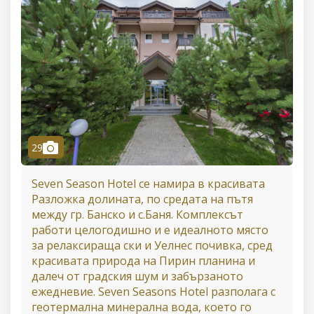
camera
29
Seven Season Hotel се намира в красивата
Разложка долината, по средата на пътя
между гр. Банско и с.Баня. Комплексът
работи целогодишно и е идеалното място
за релаксираща ски и Уелнес почивка, сред
красивата природа на Пирин планина и
далеч от градския шум и забързаното
ежедневие. Seven Seasons Hotel разполага с
геотермална минерална вода, което го