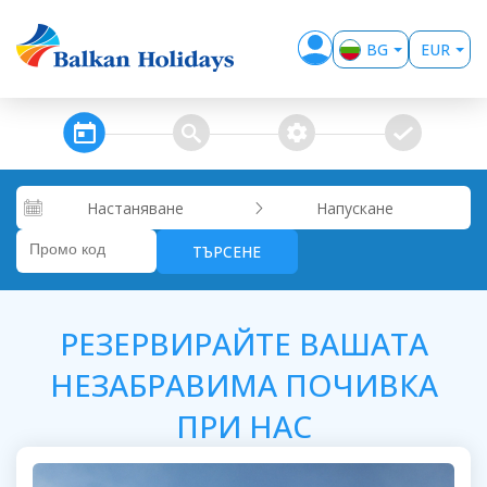
BG
EUR
EN
USD
GBP
steps_calendar
search
extra_services
confirm
RUB
RON
Настаняване
Напускане
KZT
ТЪРСЕНЕ
MKD
ALL
РЕЗЕРВИРАЙТЕ ВАШАТА
НЕЗАБРАВИМА ПОЧИВКА
ПРИ НАС