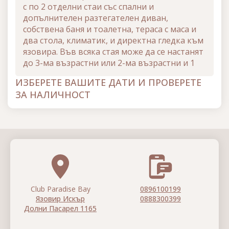
с по 2 отделни стаи със спални и
допълнителен разтегателен диван,
собствена баня и тоалетна, тераса с маса и
два стола, климатик, и директна гледка към
язовира. Във всяка стая може да се настанят
до 3-ма възрастни или 2-ма възрастни и 1
дете. Третата дървена къщичка е за 4-ма
ИЗБЕРЕТЕ ВАШИТЕ ДАТИ И ПРОВЕРЕТЕ
човека, като тя е с една спалня и bunk bed
ЗА НАЛИЧНОСТ
(легло на два етажа), самостоятелна бана с
тоалетна и климатик. До нея е сауната,
външното джакузи и ледената каца, които
работят целогодишно. Четвъртата
къщичка е с директна гледка съм басейна и
релакс зоната на Парадайс Бей. Тя се състои
две стаи със спални и всекидневна с
разтегателен двоен диван, климатик. Пред
нея е релакс зоната и басейна. Модерно
Club Paradise Bay
0896100199
оборудвана и изключително конфортна е и
Язовир Искър
0888300399
петата къщичка. Тя представлява една
Долни Пасарел 1165
голяма всекидневна за всички гости. Има