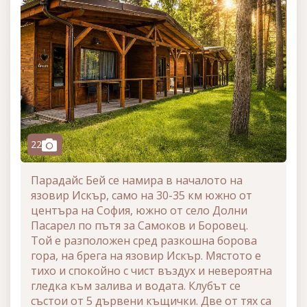
camera
22
Парадайс Бей се намира в началото на
язовир Искър, само на 30-35 км южно от
центъра на София, южно от село Долни
Пасарел по пътя за Самоков и Боровец.
Той е разположен сред разкошна борова
гора, на брега на язовир Искър. Мястото е
тихо и спокойно с чист въздух и невероятна
гледка към залива и водата. Клубът се
състои от 5 дървени къщички. Две от тях са