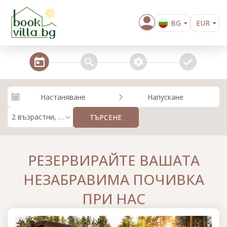
BG
EUR
EN
steps_calendar
search
extra_services
confirm
Настаняване
Напускане
2 възрастни, 0 деца
ТЪРСЕНЕ
РЕЗЕРВИРАЙТЕ ВАШАТА
НЕЗАБРАВИМА ПОЧИВКА
ПРИ НАС