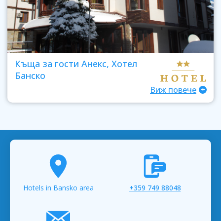
Къща за гости Анекс, Хотел
Банско
Виж повече
Hotels in Bansko area
+359 749 88048