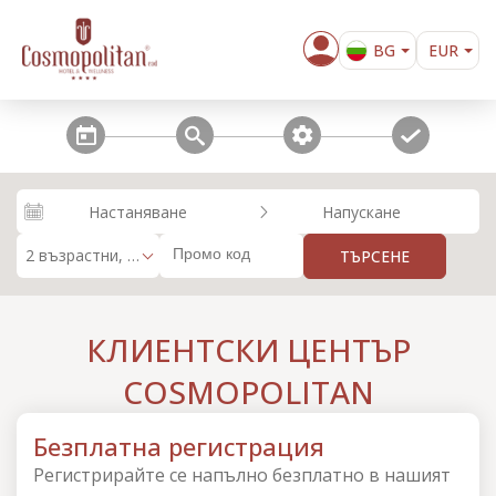
BG
EUR
EN
steps_calendar
search
extra_services
confirm
Настаняване
Напускане
2 възрастни, 0 деца
ТЪРСЕНЕ
КЛИЕНТСКИ ЦЕНТЪР
COSMOPOLITAN
Безплатна регистрация
Регистрирайте се напълно безплатно в нашият