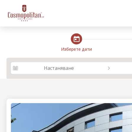
steps_calendar
Изберете дати
Настаняване