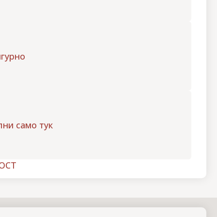
игурно
пни само тук
ОСТ