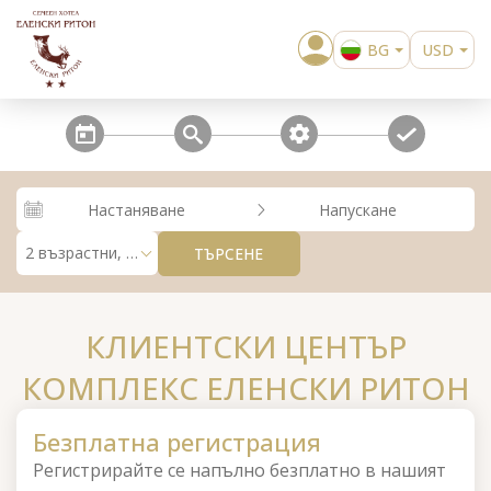
BG
USD
EN
EUR
steps_calendar
search
extra_services
confirm
Настаняване
Напускане
2 възрастни, 0 деца
ТЪРСЕНЕ
КЛИЕНТСКИ ЦЕНТЪР
КОМПЛЕКС ЕЛЕНСКИ РИТОН
Безплатна регистрация
Регистрирайте се напълно безплатно в нашият