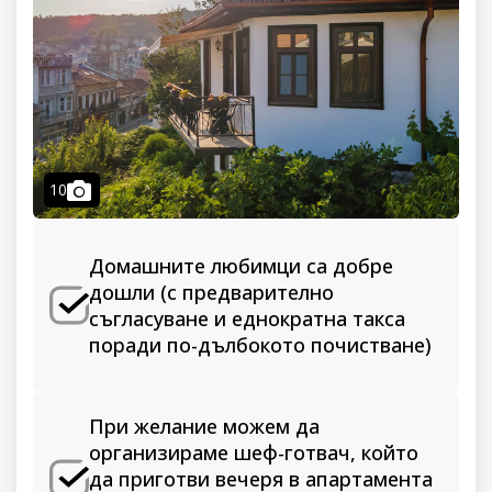
camera
10
Домашните любимци са добре
дошли (с предварително
съгласуване и еднократна такса
поради по-дълбокото почистване)
При желание можем да
организираме шеф-готвач, който
да приготви вечеря в апартамента