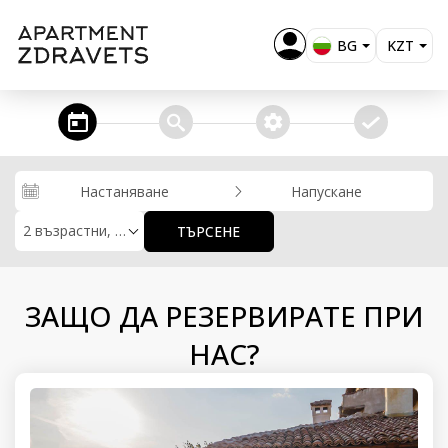
BG
KZT
EN
EUR
USD
steps_calendar
search
extra_services
confirm
GBP
RUB
Настаняване
Напускане
RON
2 възрастни, 0 деца
ТЪРСЕНЕ
MKD
ALL
ЗАЩО ДА РЕЗЕРВИРАТЕ ПРИ
НАС?