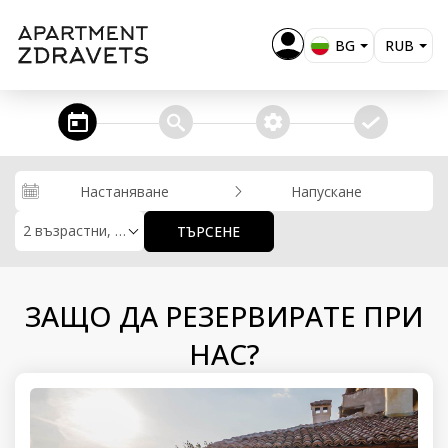
BG
RUB
EN
EUR
USD
steps_calendar
search
extra_services
confirm
GBP
RON
Настаняване
Напускане
KZT
2 възрастни, 0 деца
ТЪРСЕНЕ
MKD
ALL
ЗАЩО ДА РЕЗЕРВИРАТЕ ПРИ
НАС?