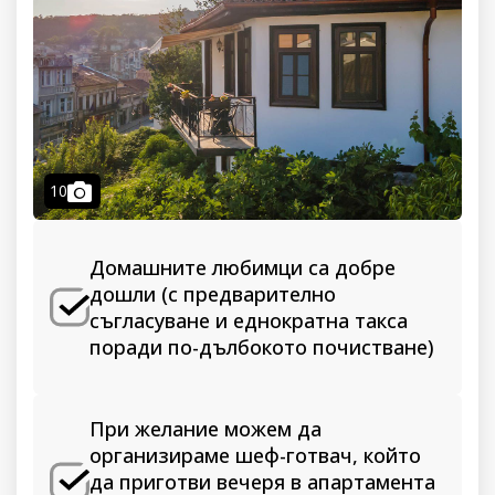
camera
10
Домашните любимци са добре
дошли (с предварително
съгласуване и еднократна такса
поради по-дълбокото почистване)
При желание можем да
организираме шеф-готвач, който
да приготви вечеря в апартамента