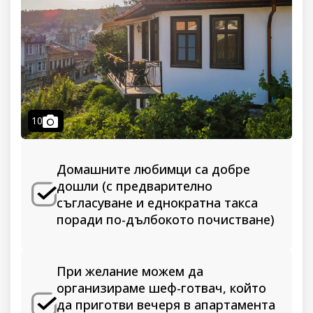
camera
10
Домашните любимци са добре
дошли (с предварително
съгласуване и еднократна такса
поради по-дълбокото почистване)
При желание можем да
организираме шеф-готвач, който
да приготви вечеря в апартамента