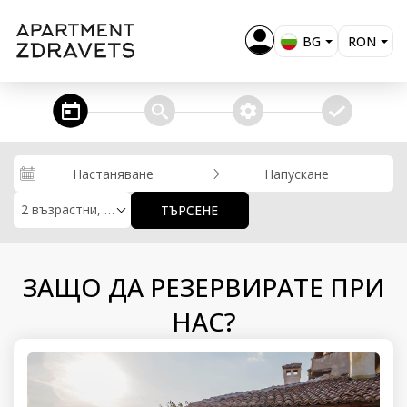
BG
RON
EN
EUR
USD
steps_calendar
search
extra_services
confirm
GBP
RUB
Настаняване
Напускане
KZT
2 възрастни, 0 деца
ТЪРСЕНЕ
MKD
ALL
ЗАЩО ДА РЕЗЕРВИРАТЕ ПРИ
НАС?