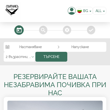
BG
ALL
EN
EUR
USD
steps_calendar
search
extra_services
confirm
GBP
RUB
Настаняване
Напускане
RON
KZT
2 възрастни, 0 деца
ТЪРСЕНЕ
MKD
РЕЗЕРВИРАЙТЕ ВАШАТА
НЕЗАБРАВИМА ПОЧИВКА ПРИ
НАС