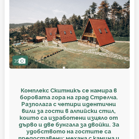
camera
35
Комплекс Скитникъ се намира в
боровата гора на град Стрелча.
Разполага с четири идентични
вили за гости в алпийски стил,
които са изработени изцяло от
дърво и две бунгала за двойки. За
удобството на гостите са
предоставени: механа с камина и