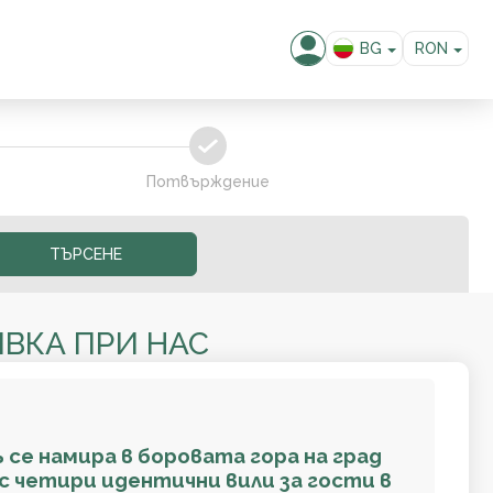
BG
RON
EN
EUR
USD
confirm
GBP
RUB
Потвърждение
KZT
MKD
ТЪРСЕНЕ
ALL
ВКА ПРИ НАС
 се намира в боровата гора на град
 с четири идентични вили за гости в