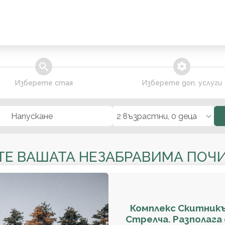
search
extra_services
Изберете стая
Изберете доп. услуги
Напускане
2 възрастни, 0 деца
ТЕ ВАШАТА НЕЗАБРАВИМА ПОЧИ
Комплекс Скитникъ
Стрелча. Разполага