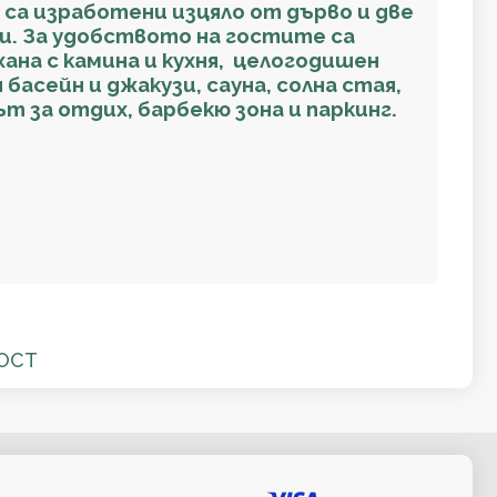
 са изработени изцяло от дърво и две
ки. За удобството на гостите са
ана с камина и кухня, целогодишен
басейн и джакузи, сауна, солна стая,
т за отдих, барбекю зона и паркинг.
ОСТ