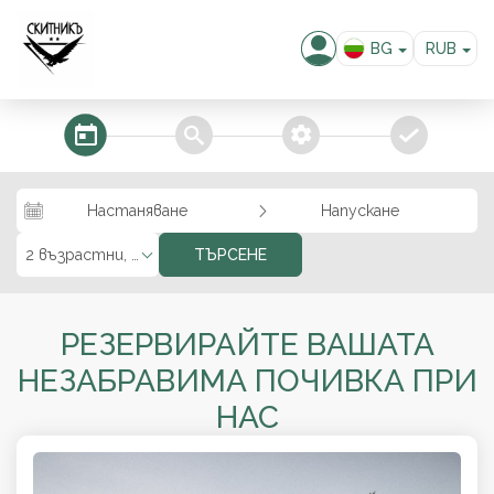
BG
RUB
EN
EUR
USD
steps_calendar
search
extra_services
confirm
GBP
RON
Настаняване
Напускане
KZT
MKD
2 възрастни, 0 деца
ТЪРСЕНЕ
ALL
РЕЗЕРВИРАЙТЕ ВАШАТА
НЕЗАБРАВИМА ПОЧИВКА ПРИ
НАС