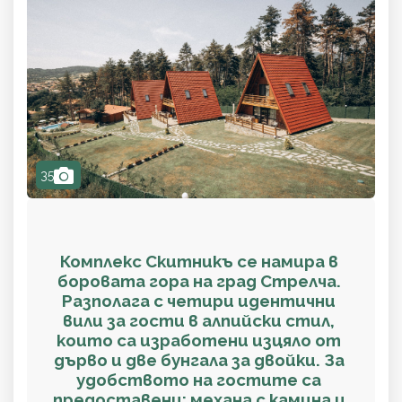
camera
35
Комплекс Скитникъ се намира в
боровата гора на град Стрелча.
Разполага с четири идентични
вили за гости в алпийски стил,
които са изработени изцяло от
дърво и две бунгала за двойки. За
удобството на гостите са
предоставени: механа с камина и