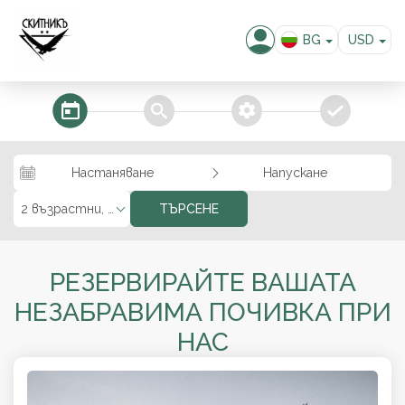
BG
USD
EN
EUR
GBP
steps_calendar
search
extra_services
confirm
RUB
RON
Настаняване
Напускане
KZT
MKD
2 възрастни, 0 деца
ТЪРСЕНЕ
ALL
РЕЗЕРВИРАЙТЕ ВАШАТА
НЕЗАБРАВИМА ПОЧИВКА ПРИ
НАС