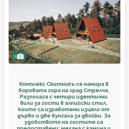
camera
35
Комплекс Скитникъ се намира в
боровата гора на град Стрелча.
Разполага с четири идентични
вили за гости в алпийски стил,
които са изработени изцяло от
дърво и две бунгала за двойки. За
удобството на гостите са
предоставени: механа с камина и