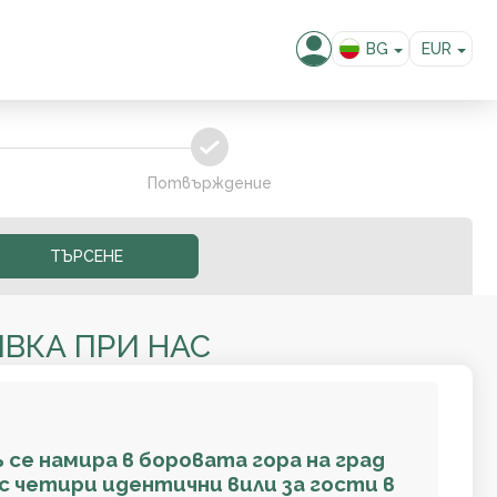
BG
EUR
EN
USD
GBP
confirm
RUB
RON
Потвърждение
KZT
MKD
ТЪРСЕНЕ
ALL
ВКА ПРИ НАС
 се намира в боровата гора на град
 с четири идентични вили за гости в