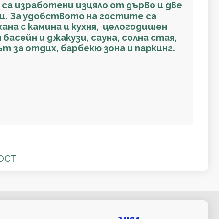
 са изработени изцяло от дърво и две
ки. За удобството на гостите са
ана с камина и кухня, целогодишен
басейн и джакузи, сауна, солна стая,
т за отдих, барбекю зона и паркинг.
ОСТ