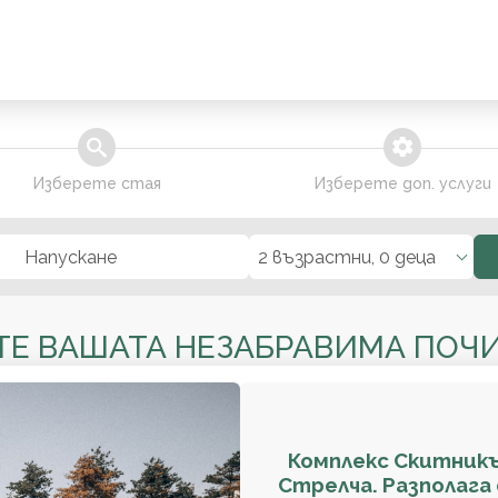
search
extra_services
Изберете стая
Изберете доп. услуги
Напускане
2 възрастни, 0 деца
ТЕ ВАШАТА НЕЗАБРАВИМА ПОЧИ
Комплекс Скитникъ
Стрелча. Разполага